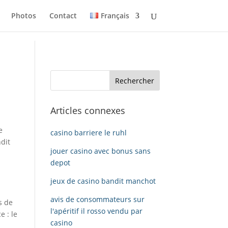
Photos
Contact
Français
Articles connexes
e
casino barriere le ruhl
dit
jouer casino avec bonus sans
depot
jeux de casino bandit manchot
avis de consommateurs sur
s de
l'apéritif il rosso vendu par
e : le
casino