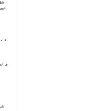
ible
vant
tions
ntité,
e
é
alte