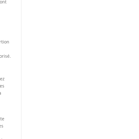
sont
rtion
orisé.
xez
tes
a
tte
es