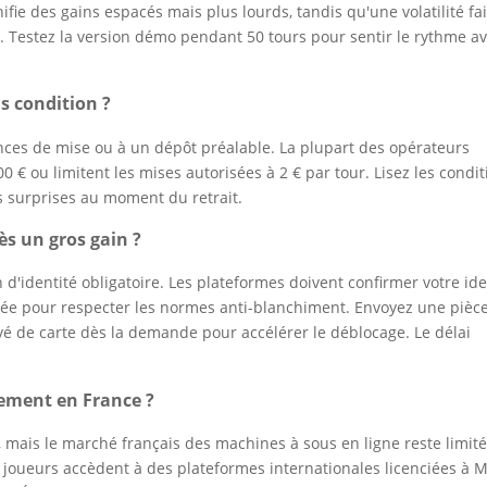
gnifie des gains espacés mais plus lourds, tandis qu'une volatilité fa
r. Testez la version démo pendant 50 tours pour sentir le rythme a
ns condition ?
ences de mise ou à un dépôt préalable. La plupart des opérateurs
0 € ou limitent les mises autorisées à 2 € par tour. Lisez les condi
es surprises au moment du retrait.
s un gros gain ?
 d'identité obligatoire. Les plateformes doivent confirmer votre ide
sée pour respecter les normes anti-blanchiment. Envoyez une pièc
elevé de carte dès la demande pour accélérer le déblocage. Le délai
ement en France ?
, mais le marché français des machines à sous en ligne reste limit
oueurs accèdent à des plateformes internationales licenciées à M